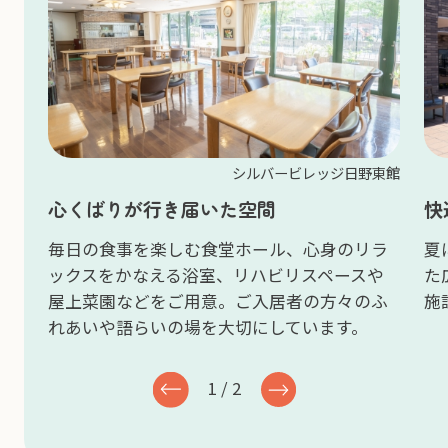
シルバービレッジ日野東館
行き届いた空間
快適な設備
楽しむ食堂ホール、心身のリラ
夏には花火大会を望む
える浴室、リハビリスペースや
た広さの浴室、開放的
をご用意。ご入居者の方々のふ
施設毎に快適な空間を
いの場を大切にしています。
2
/
2