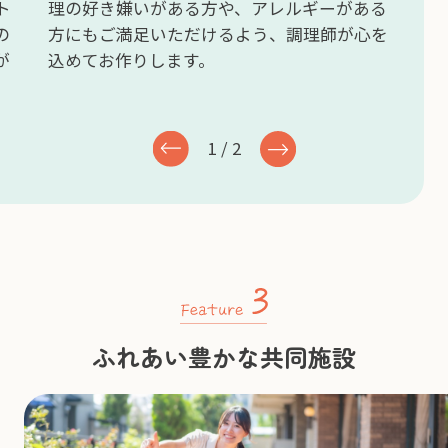
にぎるといったイベント
理の好き嫌いがある方や、ア
会やクリスマス会などの
方にもご満足いただけるよう
やかなパーティー料理が
込めてお作りします。
す。
2
/
2
ふれあい豊かな共同施設