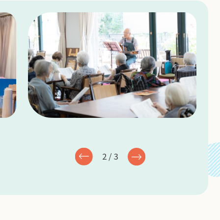
2
/
3